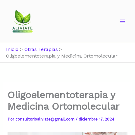
Ir
al
contenido
Inicio
Otras Terapias
Oligoelementoterapia y Medicina Ortomolecular
Oligoelementoterapia y
Medicina Ortomolecular
Por
consultorioaliviate@gmail.com
/
diciembre 17, 2024