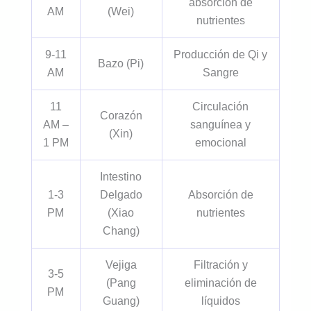
absorción de
AM
(Wei)
nutrientes
9-11
Producción de Qi y
Bazo (Pi)
AM
Sangre
11
Circulación
Corazón
AM –
sanguínea y
(Xin)
1 PM
emocional
Intestino
1-3
Delgado
Absorción de
PM
(Xiao
nutrientes
Chang)
Vejiga
Filtración y
3-5
(Pang
eliminación de
PM
Guang)
líquidos