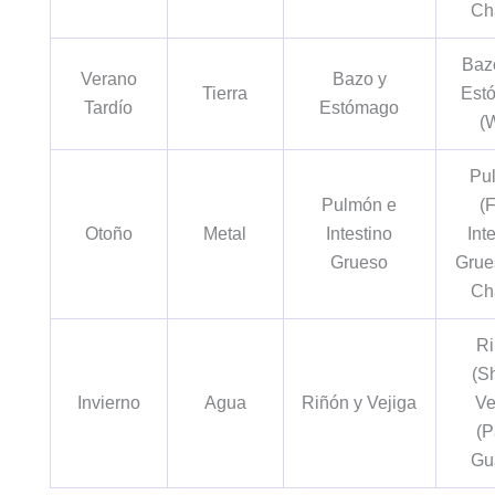
Ch
Bazo
Verano
Bazo y
Tierra
Est
Tardío
Estómago
(
Pu
Pulmón e
(F
Otoño
Metal
Intestino
Int
Grueso
Grue
Ch
R
(S
Invierno
Agua
Riñón y Vejiga
Ve
(
Gu