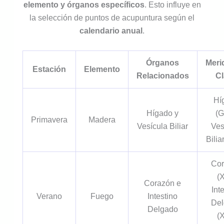
elemento y órganos específicos
. Esto influye en
la selección de puntos de acupuntura según el
calendario anual
.
Órganos
Meri
Estación
Elemento
Relacionados
C
Hí
Hígado y
(G
Primavera
Madera
Vesícula Biliar
Ves
Bilia
Co
(X
Corazón e
Int
Verano
Fuego
Intestino
De
Delgado
(