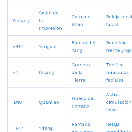
Salón de
Calma el
Relaja tens
Yintang
la
Shen
facial
Impresión
Blanco del
Beneficia
VB14
Yangbai
Yang
frente y ojo
Granero
Tonifica
E4
Dicang
de la
músculos
Tierra
faciales
Activa
Hueco del
ID18
Quanliao
circulación
Pómulo
local
Pantalla
Relaja
TR17
Yifeng
del Viento
mandíbula