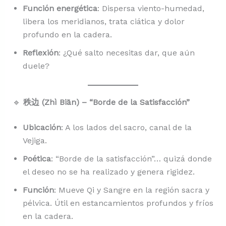
Función energética
: Dispersa viento-humedad,
libera los meridianos, trata ciática y dolor
profundo en la cadera.
Reflexión
: ¿Qué salto necesitas dar, que aún
duele?
🔹
秩边 (Zhì Biān) – “Borde de la Satisfacción”
Ubicación
: A los lados del sacro, canal de la
Vejiga.
Poética
: “Borde de la satisfacción”… quizá donde
el deseo no se ha realizado y genera rigidez.
Función
: Mueve Qi y Sangre en la región sacra y
pélvica. Útil en estancamientos profundos y fríos
en la cadera.