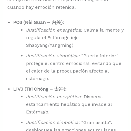
cuando hay emoción retenida.
PC6 (Nèi Guān – 内关):
Justificación energética:
Calma la mente y
regula el Estómago (eje
Shaoyang/Yangming).
Justificación simbólica:
“Puerta interior”:
protege el centro emocional, evitando que
el calor de la preocupación afecte al
estómago.
LIV3 (Tài Chōng – 太冲):
Justificación energética:
Dispersa
estancamiento hepático que invade al
Estómago.
Justificación simbólica:
“Gran asalto”:
desbloquea las emociones acumuladas